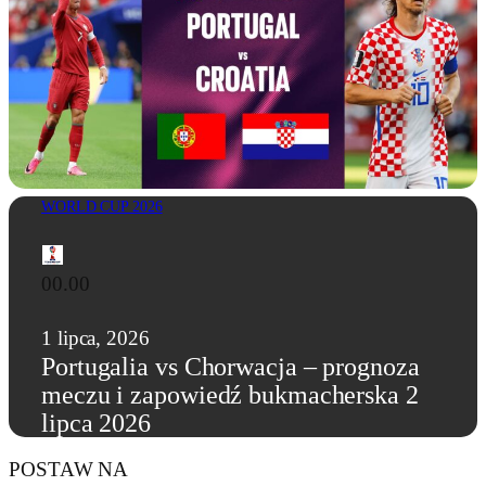
WORLD CUP 2026
00.00
1 lipca, 2026
Portugalia vs Chorwacja – prognoza
meczu i zapowiedź bukmacherska 2
lipca 2026
POSTAW NA