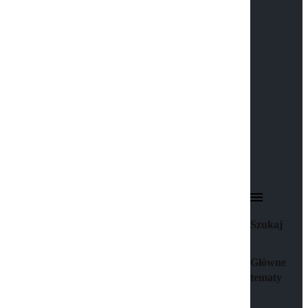
Szukaj
Główne
tematy