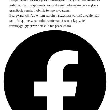
jeśli mecz pozostaje remisowy w drugiej połowie — co zwiększa
grawitację remisu i obniża tempo wydarzeń.
Bez gwarancji. Ale w tym starciu najczystsza wartość zwykle leży
tam, dokąd mecz naturalnie zmierza: ciasno, taktycznie i
rozstrzygnięty przez detale, a nie przez chaos.