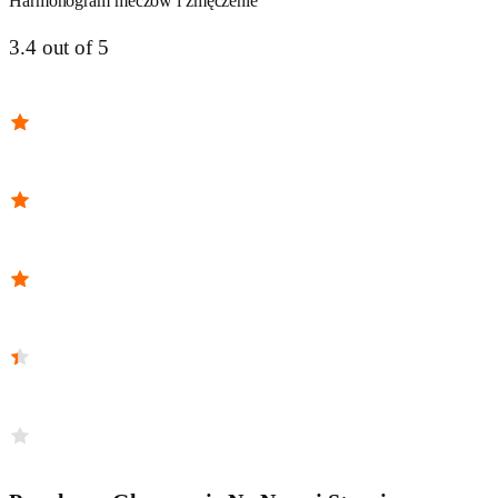
Harmonogram meczów i zmęczenie
3.4 out of 5