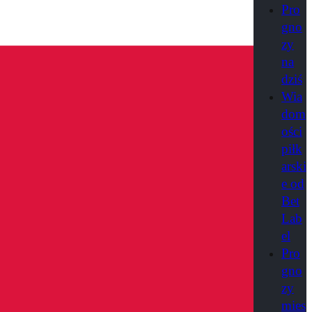
Pro
gno
zy
na
dziś
Wia
dom
ości
piłk
arski
e od
Bet
Lab
el
Pro
gno
zy
mies