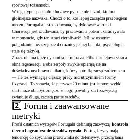
sportowej tożsamości.
W tego typu spotkaniu kluczowe pytanie nie brzmi, kto ma
głośniejsze nazwiska. Chodzi o to, kto lepiej zarządza przebiegiem
meczu. Portugalia jest zbudowana, by dyktować warunki.
Chorwacja jest zbudowana, by przetrwać, a potem ukarać rywala
w momencie, gdy ten straci cierpliwość. Jeśli w ostatnim
półgodzinie mecz zejdzie do różnicy jednej bramki, psychologia
staje się taktyką.
Znaczenie ma także dynamika terminarza. Piłka turniejowa skraca
okna regeneracji, a oba zespoły zwykle opierają się na
doświadczonych zawodnikach, którzy potrafią zarządzać tempem
— ale też wymagają cięższej pracy nad utrzymaniem formy
fizycznej. To sprawia, że pierwsze 20 minut jest istotne: szybki
start może obnażyć zmęczone nogi; powolny start zazwyczaj
zwiastuje długą, zaciętą partię szachów.
2️⃣ Forma i zaawansowane
metryki
Profil ostatnich występów Portugalii definiują zazwyczaj
kontrola
terenu i ograniczanie strzałów rywala
. Portugalczycy mają
tendencję do spychania przeciwnika do defensywy, przechylania