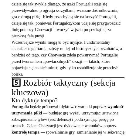
dzieje się tak zwykle dlatego, że ataki Portugalii stają się
przewidywalne: progresja skrzydłami, wczesne dośrodkowania,
gra o drugą piłkę. Kiedy przechylają się na korzyść Portugalii,
dzieje się tak, ponieważ Portugalczykom udaje się przygwoździć
linię pomocy Chorwacji i tworzyć wejścia po przekątnej za
pierwszą falą presji.
Wcześniejsze wyniki mogą tu być mylące. Fundamentalny
charakter tego starcia zależy mniej od historycznych rezultatów, a
bardziej od tego, czy Chorwacja zdoła powstrzymać Portugalię
przed tworzeniem „powtarzalnych” okazji — takich, które
pojawiają się co pięć minut, gdy tylko ustabilizuje się przechył
boiska.
5️⃣ Rozbiór taktyczny (sekcja
kluczowa)
Kto dyktuje tempo?
Portugalia będzie próbowała dyktować warunki poprzez
wysokość
utrzymania piłki
— budując grę wyżej, utrzymując ustawione
zabezpieczenie tyłów (rest defense) i podtrzymując presję po
stratach. Celem Chorwacji jest dyktowanie warunków poprzez
kontrolę tempa
— spowalnianie gry, zamienianie jej w sekwencję