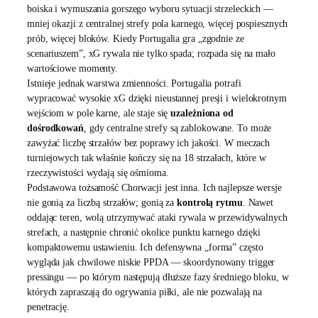
boiska i wymuszania gorszego wyboru sytuacji strzeleckich —
mniej okazji z centralnej strefy pola karnego, więcej pospiesznych
prób, więcej bloków. Kiedy Portugalia gra „zgodnie ze
scenariuszem”, xG rywala nie tylko spada; rozpada się na mało
wartościowe momenty.
Istnieje jednak warstwa zmienności. Portugalia potrafi
wypracować wysokie xG dzięki nieustannej presji i wielokrotnym
wejściom w pole karne, ale staje się
uzależniona od
dośrodkowań
, gdy centralne strefy są zablokowane. To może
zawyżać liczbę strzałów bez poprawy ich jakości. W meczach
turniejowych tak właśnie kończy się na 18 strzałach, które w
rzeczywistości wydają się ośmioma.
Podstawowa tożsamość Chorwacji jest inna. Ich najlepsze wersje
nie gonią za liczbą strzałów; gonią za
kontrolą rytmu
. Nawet
oddając teren, wolą utrzymywać ataki rywala w przewidywalnych
strefach, a następnie chronić okolice punktu karnego dzięki
kompaktowemu ustawieniu. Ich defensywna „forma” często
wygląda jak chwilowe niskie PPDA — skoordynowany trigger
pressingu — po którym następują dłuższe fazy średniego bloku, w
których zapraszają do ogrywania piłki, ale nie pozwalają na
penetrację.