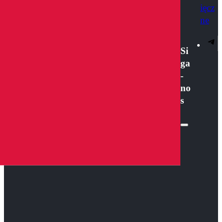
ięcz
ne
Si
e
ga
l
-
e
no
g
s
r
a