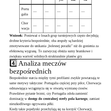
Portu
—
—
—
—
—
galia
Chor
—
—
—
—
—
wacja
Wniosek:
Ponieważ o losach grup turniejowych często decydują
drobne kryteria bezpośrednie, oba zespoły są bardziej
zmotywowane do unikania „bolesnej porażki” niż do gonienia za
efektowną wygraną. To zazwyczaj obniża sumy bramkowe i
zwiększa wartość solidnych strukturalnie planów gry.
4️⃣ Analiza meczów
bezpośrednich
Bezpośrednie starcia między tymi profilami zwykle powtarzają te
same motywy taktyczne: Portugalia częściej przy piłce, Chorwacja
odmawiająca wciągnięcia się w otwartą wymianę ciosów.
Prawdziwe pytanie brzmi, czy Portugalia zdoła zamienić
dominację w
dostęp do centralnej strefy pola karnego
, zamiast
nieszkodliwego ogrywania piłki.
Kiedy takie pojedynki przechylają się na korzyść Chorwacji,