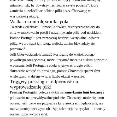
ustawieni tak, by powstrzymać „jedno czyste podanie”, które
zamienia nieszkodliwe odbicie piłki przez Chorwację w
wartościową okazję.
Walka o kontrolę środka pola
To środek ciężkości. Pomoc Chorwacji historycznie należy do
elity w maskowaniu presji i utrzymywaniu piłki pod naciskiem.
Pomoc Portugalii jest zazwyczaj bardziej wertykalna: odbierz
piłkę, wyprowadź ją i twórz wejścia, zanim blok zdąży się
przestawić.
Jeśli Chorwacja zdoła zmusić Portugalię do wielokrotnego
powolnego rozgrywania, może utrzymać mecz na niskim poziomie
wydarzeń. Jeśli Portugalia zdoła wygrywać drugie piłki i
skutecznie wracać do pressingu, pomoc Chorwacji spędzi zbyt
wiele czasu w defensywie, a liczba okazji wzrośnie.
Triggery pressingu i odporność na
wyprowadzanie piłki
Pressing Portugalii polega zwykle na
zamykaniu linii bocznej
i
polowaniu na przewidywalne podanie. Chorwacja może się temu
oprzeć, jeśli pierwsze przyjęcie i kąty asekuracji będą czyste, ale
mecze turniejowe często obniżają tolerancję na ryzyko — i wtedy
rośnie liczba wybić i strat.