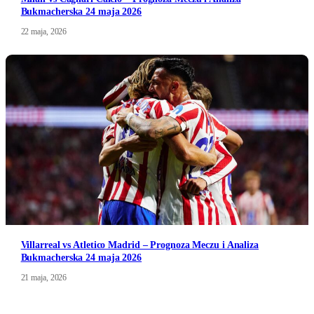
Bukmacherska 24 maja 2026
22 maja, 2026
Villarreal vs Atletico Madrid – Prognoza Meczu i Analiza
Bukmacherska 24 maja 2026
21 maja, 2026