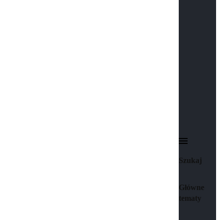
Szukaj
Główne
tematy