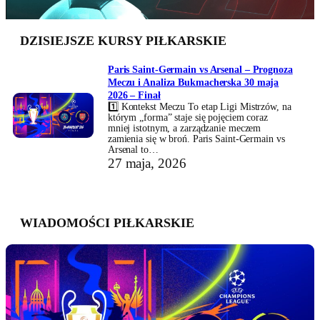
DZISIEJSZE KURSY PIŁKARSKIE
Paris Saint-Germain vs Arsenal – Prognoza
Meczu i Analiza Bukmacherska 30 maja
2026 – Finał
1️⃣ Kontekst Meczu To etap Ligi Mistrzów, na
którym „forma” staje się pojęciem coraz
mniej istotnym, a zarządzanie meczem
zamienia się w broń. Paris Saint-Germain vs
Arsenal to…
27 maja, 2026
WIADOMOŚCI PIŁKARSKIE