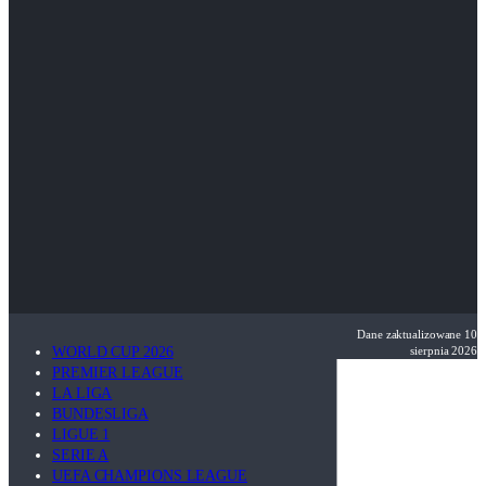
Dane zaktualizowane
10
WORLD CUP 2026
sierpnia 2026
PREMIER LEAGUE
LA LIGA
BUNDESLIGA
LIGUE 1
SERIE A
UEFA CHAMPIONS LEAGUE