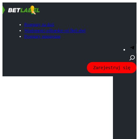
Prognozy na dziś
Wiadomości piłkarskie od BetLabel
Prognozy miesięczne
e
l
Zarejestruj się
e
g
r
a