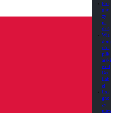
Pro
gno
zy
na
dziś
Wia
dom
ości
piłk
arski
e od
Bet
Lab
el
Pro
gno
zy
mies