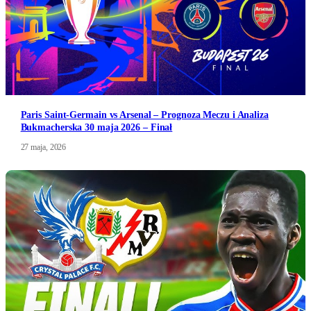
Paris Saint-Germain vs Arsenal – Prognoza Meczu i Analiza
Bukmacherska 30 maja 2026 – Finał
27 maja, 2026