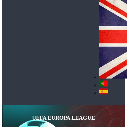
UEFA EUROPA LEAGUE