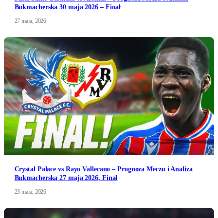
Bukmacherska 30 maja 2026 – Finał
27 maja, 2026
Crystal Palace vs Rayo Vallecano – Prognoza Meczu i Analiza
Bukmacherska 27 maja 2026, Finał
23 maja, 2026