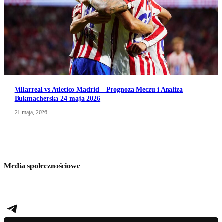
Villarreal vs Atletico Madrid – Prognoza Meczu i Analiza
Bukmacherska 24 maja 2026
21 maja, 2026
Media społecznościowe
Telegram