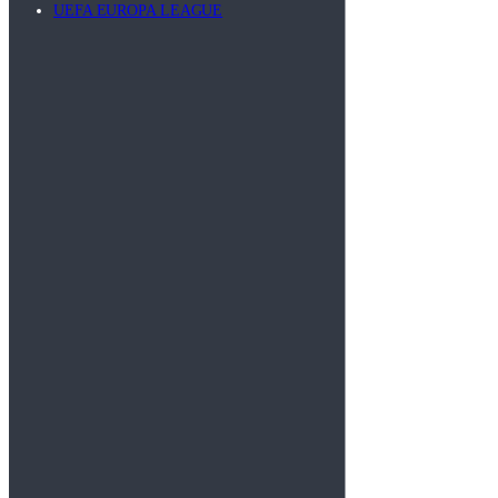
UEFA EUROPA LEAGUE