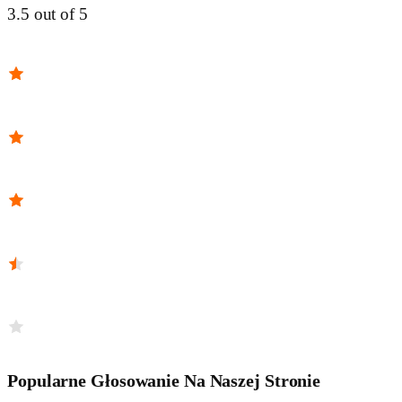
3.5 out of 5
Popularne Głosowanie Na Naszej Stronie