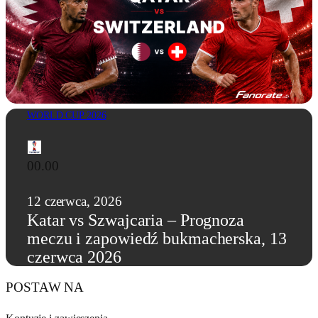
WORLD CUP 2026
00.00
12 czerwca, 2026
Katar vs Szwajcaria – Prognoza
meczu i zapowiedź bukmacherska, 13
czerwca 2026
POSTAW NA