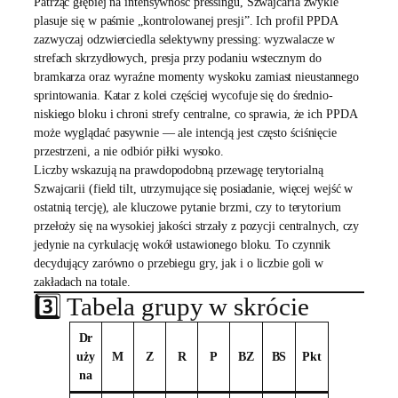
Patrząc głębiej na intensywność pressingu, Szwajcaria zwykle
plasuje się w paśmie „kontrolowanej presji”. Ich profil PPDA
zazwyczaj odzwierciedla selektywny pressing: wyzwalacze w
strefach skrzydłowych, presja przy podaniu wstecznym do
bramkarza oraz wyraźne momenty wyskoku zamiast nieustannego
sprintowania. Katar z kolei częściej wycofuje się do średnio-
niskiego bloku i chroni strefy centralne, co sprawia, że ich PPDA
może wyglądać pasywnie — ale intencją jest często ściśnięcie
przestrzeni, a nie odbiór piłki wysoko.
Liczby wskazują na prawdopodobną przewagę terytorialną
Szwajcarii (field tilt, utrzymujące się posiadanie, więcej wejść w
ostatnią tercję), ale kluczowe pytanie brzmi, czy to terytorium
przełoży się na wysokiej jakości strzały z pozycji centralnych, czy
jedynie na cyrkulację wokół ustawionego bloku. To czynnik
decydujący zarówno o przebiegu gry, jak i o liczbie goli w
zakładach na totale.
3️⃣ Tabela grupy w skrócie
Dr
uży
M
Z
R
P
BZ
BS
Pkt
na