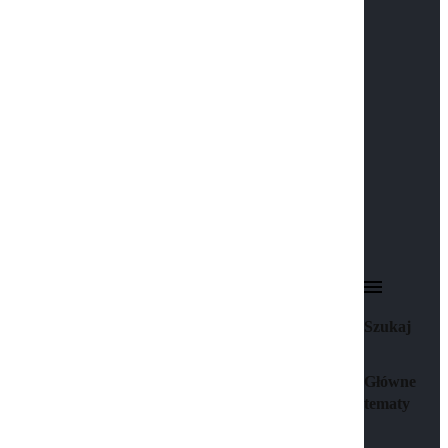
Szukaj
Główne
tematy