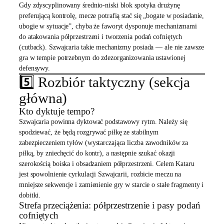
Gdy zdyscyplinowany średnio-niski blok spotyka drużynę
preferującą kontrolę, mecze potrafią stać się „bogate w posiadanie,
ubogie w sytuacje”, chyba że faworyt dysponuje mechanizmami
do atakowania półprzestrzeni i tworzenia podań cofniętych
(cutback). Szwajcaria takie mechanizmy posiada — ale nie zawsze
gra w tempie potrzebnym do zdezorganizowania ustawionej
defensywy.
5️⃣ Rozbiór taktyczny (sekcja
główna)
Kto dyktuje tempo?
Szwajcaria powinna dyktować podstawowy rytm. Należy się
spodziewać, że będą rozgrywać piłkę ze stabilnym
zabezpieczeniem tyłów (wystarczająca liczba zawodników za
piłką, by zniechęcić do kontr), a następnie szukać okazji
szerokością boiska i obsadzaniem półprzestrzeni. Celem Kataru
jest spowolnienie cyrkulacji Szwajcarii, rozbicie meczu na
mniejsze sekwencje i zamienienie gry w starcie o stałe fragmenty i
dobitki.
Strefa przeciążenia: półprzestrzenie i pasy podań
cofniętych