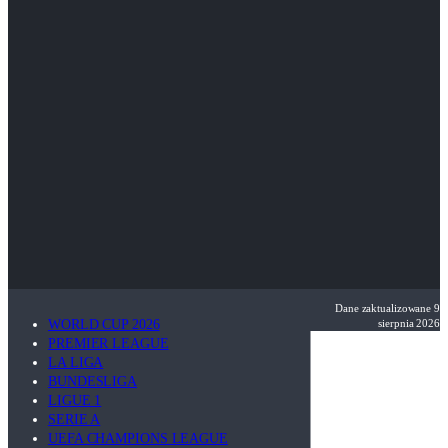
Dane zaktualizowane
9
WORLD CUP 2026
sierpnia 2026
PREMIER LEAGUE
LA LIGA
BUNDESLIGA
LIGUE 1
SERIE A
UEFA CHAMPIONS LEAGUE