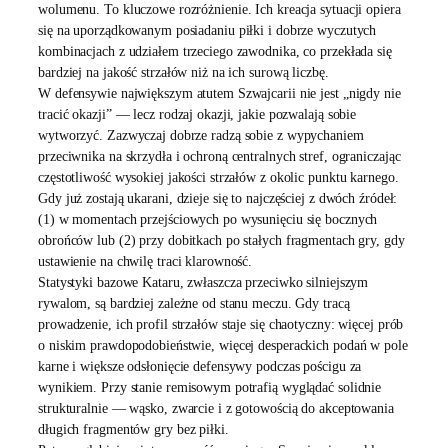
wolumenu. To kluczowe rozróżnienie. Ich kreacja sytuacji opiera
się na uporządkowanym posiadaniu piłki i dobrze wyczutych
kombinacjach z udziałem trzeciego zawodnika, co przekłada się
bardziej na jakość strzałów niż na ich surową liczbę.
W defensywie największym atutem Szwajcarii nie jest „nigdy nie
tracić okazji” — lecz rodzaj okazji, jakie pozwalają sobie
wytworzyć. Zazwyczaj dobrze radzą sobie z wypychaniem
przeciwnika na skrzydła i ochroną centralnych stref, ograniczając
częstotliwość wysokiej jakości strzałów z okolic punktu karnego.
Gdy już zostają ukarani, dzieje się to najczęściej z dwóch źródeł:
(1) w momentach przejściowych po wysunięciu się bocznych
obrońców lub (2) przy dobitkach po stałych fragmentach gry, gdy
ustawienie na chwilę traci klarowność.
Statystyki bazowe Kataru, zwłaszcza przeciwko silniejszym
rywalom, są bardziej zależne od stanu meczu. Gdy tracą
prowadzenie, ich profil strzałów staje się chaotyczny: więcej prób
o niskim prawdopodobieństwie, więcej desperackich podań w pole
karne i większe odsłonięcie defensywy podczas pościgu za
wynikiem. Przy stanie remisowym potrafią wyglądać solidnie
strukturalnie — wąsko, zwarcie i z gotowością do akceptowania
długich fragmentów gry bez piłki.