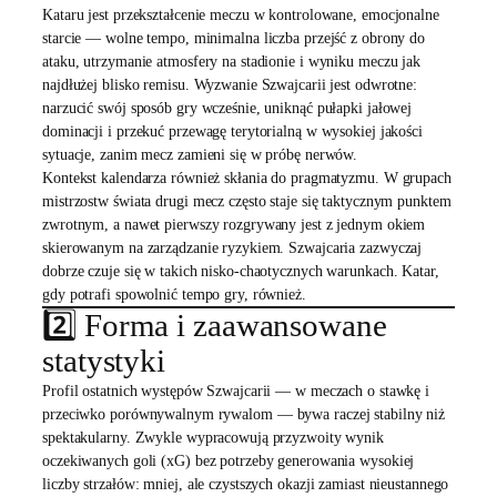
Kataru jest przekształcenie meczu w kontrolowane, emocjonalne
starcie — wolne tempo, minimalna liczba przejść z obrony do
ataku, utrzymanie atmosfery na stadionie i wyniku meczu jak
najdłużej blisko remisu. Wyzwanie Szwajcarii jest odwrotne:
narzucić swój sposób gry wcześnie, uniknąć pułapki jałowej
dominacji i przekuć przewagę terytorialną w wysokiej jakości
sytuacje, zanim mecz zamieni się w próbę nerwów.
Kontekst kalendarza również skłania do pragmatyzmu. W grupach
mistrzostw świata drugi mecz często staje się taktycznym punktem
zwrotnym, a nawet pierwszy rozgrywany jest z jednym okiem
skierowanym na zarządzanie ryzykiem. Szwajcaria zazwyczaj
dobrze czuje się w takich nisko-chaotycznych warunkach. Katar,
gdy potrafi spowolnić tempo gry, również.
2️⃣ Forma i zaawansowane
statystyki
Profil ostatnich występów Szwajcarii — w meczach o stawkę i
przeciwko porównywalnym rywalom — bywa raczej stabilny niż
spektakularny. Zwykle wypracowują przyzwoity wynik
oczekiwanych goli (xG) bez potrzeby generowania wysokiej
liczby strzałów: mniej, ale czystszych okazji zamiast nieustannego