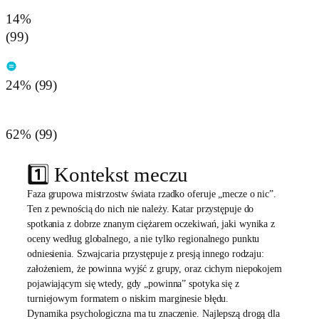
14%
(99)
24% (99)
62% (99)
1️⃣ Kontekst meczu
Faza grupowa mistrzostw świata rzadko oferuje „mecze o nic”.
Ten z pewnością do nich nie należy. Katar przystępuje do
spotkania z dobrze znanym ciężarem oczekiwań, jaki wynika z
oceny według globalnego, a nie tylko regionalnego punktu
odniesienia. Szwajcaria przystępuje z presją innego rodzaju:
założeniem, że powinna wyjść z grupy, oraz cichym niepokojem
pojawiającym się wtedy, gdy „powinna” spotyka się z
turniejowym formatem o niskim marginesie błędu.
Dynamika psychologiczna ma tu znaczenie. Najlepszą drogą dla