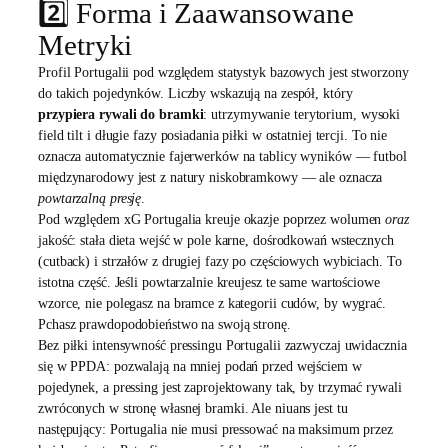
2️⃣ Forma i Zaawansowane
Metryki
Profil Portugalii pod względem statystyk bazowych jest stworzony
do takich pojedynków. Liczby wskazują na zespół, który
przypiera rywali do bramki
: utrzymywanie terytorium, wysoki
field tilt i długie fazy posiadania piłki w ostatniej tercji. To nie
oznacza automatycznie fajerwerków na tablicy wyników — futbol
międzynarodowy jest z natury niskobramkowy — ale oznacza
powtarzalną presję
.
Pod względem xG Portugalia kreuje okazje poprzez wolumen
oraz
jakość: stała dieta wejść w pole karne, dośrodkowań wstecznych
(cutback) i strzałów z drugiej fazy po częściowych wybiciach. To
istotna część. Jeśli powtarzalnie kreujesz te same wartościowe
wzorce, nie polegasz na bramce z kategorii cudów, by wygrać.
Pchasz prawdopodobieństwo na swoją stronę.
Bez piłki intensywność pressingu Portugalii zazwyczaj uwidacznia
się w PPDA: pozwalają na mniej podań przed wejściem w
pojedynek, a pressing jest zaprojektowany tak, by trzymać rywali
zwróconych w stronę własnej bramki. Ale niuans jest tu
następujący: Portugalia nie musi pressować na maksimum przez