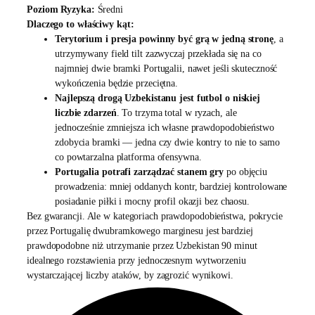
Poziom Ryzyka:
Średni
Dlaczego to właściwy kąt:
Terytorium i presja powinny być grą w jedną stronę
, a
utrzymywany field tilt zazwyczaj przekłada się na co
najmniej dwie bramki Portugalii, nawet jeśli skuteczność
wykończenia będzie przeciętna.
Najlepszą drogą Uzbekistanu jest futbol o niskiej
liczbie zdarzeń
. To trzyma total w ryzach, ale
jednocześnie zmniejsza ich własne prawdopodobieństwo
zdobycia bramki — jedna czy dwie kontry to nie to samo
co powtarzalna platforma ofensywna.
Portugalia potrafi zarządzać stanem gry
po objęciu
prowadzenia: mniej oddanych kontr, bardziej kontrolowane
posiadanie piłki i mocny profil okazji bez chaosu.
Bez gwarancji. Ale w kategoriach prawdopodobieństwa, pokrycie
przez Portugalię dwubramkowego marginesu jest bardziej
prawdopodobne niż utrzymanie przez Uzbekistan 90 minut
idealnego rozstawienia przy jednoczesnym wytworzeniu
wystarczającej liczby ataków, by zagrozić wynikowi.