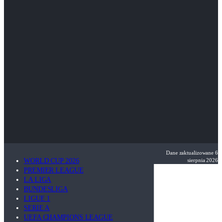
Dane zaktualizowane
6
WORLD CUP 2026
sierpnia 2026
PREMIER LEAGUE
LA LIGA
BUNDESLIGA
LIGUE 1
SERIE A
UEFA CHAMPIONS LEAGUE