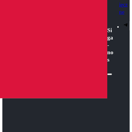
ięcz
ne
Si
e
ga
l
-
e
no
g
s
r
a