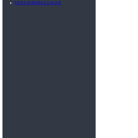
UEFA EUROPA LEAGUE