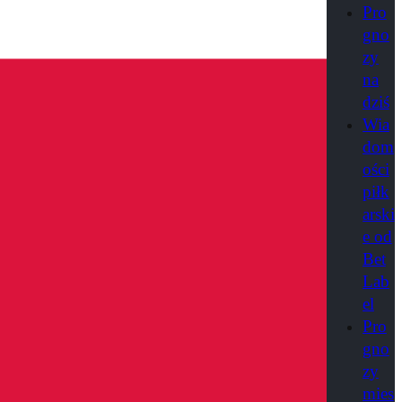
Pro
gno
zy
na
dziś
Wia
dom
ości
piłk
arski
e od
Bet
Lab
el
Pro
gno
zy
mies