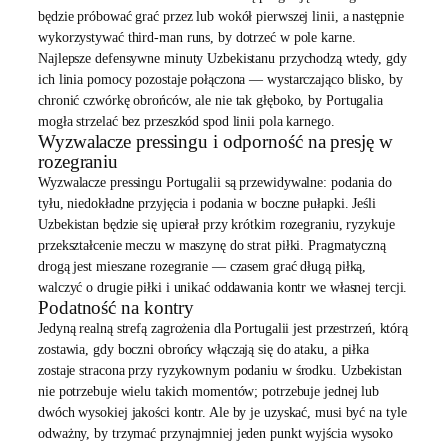
będzie próbować grać przez lub wokół pierwszej linii, a następnie
wykorzystywać third-man runs, by dotrzeć w pole karne.
Najlepsze defensywne minuty Uzbekistanu przychodzą wtedy, gdy
ich linia pomocy pozostaje połączona — wystarczająco blisko, by
chronić czwórkę obrońców, ale nie tak głęboko, by Portugalia
mogła strzelać bez przeszkód spod linii pola karnego.
Wyzwalacze pressingu i odporność na presję w
rozegraniu
Wyzwalacze pressingu Portugalii są przewidywalne: podania do
tyłu, niedokładne przyjęcia i podania w boczne pułapki. Jeśli
Uzbekistan będzie się upierał przy krótkim rozegraniu, ryzykuje
przekształcenie meczu w maszynę do strat piłki. Pragmatyczną
drogą jest mieszane rozegranie — czasem grać długą piłką,
walczyć o drugie piłki i unikać oddawania kontr we własnej tercji.
Podatność na kontry
Jedyną realną strefą zagrożenia dla Portugalii jest przestrzeń, którą
zostawia, gdy boczni obrońcy włączają się do ataku, a piłka
zostaje stracona przy ryzykownym podaniu w środku. Uzbekistan
nie potrzebuje wielu takich momentów; potrzebuje jednej lub
dwóch wysokiej jakości kontr. Ale by je uzyskać, musi być na tyle
odważny, by trzymać przynajmniej jeden punkt wyjścia wysoko