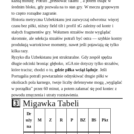
każdą minutę. Potrafi „pressować falami”, a potem osiąść w
średnim bloku, gdy pozwala na to stan gry. W meczu grupowym
to często rozsądne zagranie.
Historia metryczna Uzbekistanu jest zazwyczaj odwrotna: więcej
czasu bez piłki, niższy field tilt i profil xG zależny od kontr i
stałych fragmentów gry. Wolumen strzałów może wyglądać
skromnie, ale selekcja strzałów potrafi być ostra — szybkie kontry
produkują wartościowe momenty, nawet jeśli pojawiają się tylko
kilka razy.
Ryzyko dla Uzbekistanu jest strukturalne. Gdy zespół spędza
długie odcinki broniąc głęboko, xGA nie dotyczy tylko strzałów,
które tracisz; chodzi o to,
gdzie piłka wciąż ląduje
. Jeśli
Portugalia potrafi powtarzalnie odzyskiwać drugie piłki w
okolicach pola karnego, twoje liczby defensywne mogą „wyglądać
w porządku” przez 60 minut, a potem załamać się pod koniec z
powodu zmęczenia i utraty rozstawienia.
3️⃣ Migawka Tabeli
Dr
uży
M
Z
R
P
BZ
BS
Pkt
na