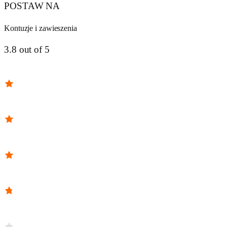
POSTAW NA
Kontuzje i zawieszenia
3.8 out of 5