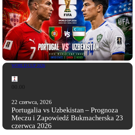
WORLD CUP 2026
00.00
22 czerwca, 2026
Portugalia vs Uzbekistan – Prognoza
Meczu i Zapowiedź Bukmacherska 23
czerwca 2026