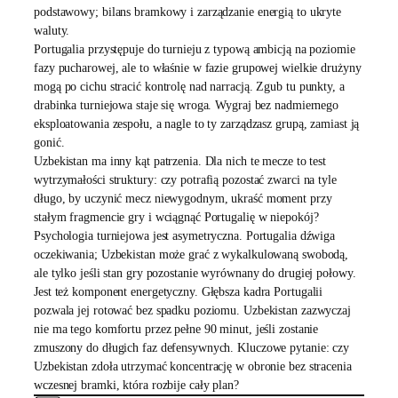
podstawowy; bilans bramkowy i zarządzanie energią to ukryte
waluty.
Portugalia przystępuje do turnieju z typową ambicją na poziomie
fazy pucharowej, ale to właśnie w fazie grupowej wielkie drużyny
mogą po cichu stracić kontrolę nad narracją. Zgub tu punkty, a
drabinka turniejowa staje się wroga. Wygraj bez nadmiernego
eksploatowania zespołu, a nagle to ty zarządzasz grupą, zamiast ją
gonić.
Uzbekistan ma inny kąt patrzenia. Dla nich te mecze to test
wytrzymałości struktury: czy potrafią pozostać zwarci na tyle
długo, by uczynić mecz niewygodnym, ukraść moment przy
stałym fragmencie gry i wciągnąć Portugalię w niepokój?
Psychologia turniejowa jest asymetryczna. Portugalia dźwiga
oczekiwania; Uzbekistan może grać z wykalkulowaną swobodą,
ale tylko jeśli stan gry pozostanie wyrównany do drugiej połowy.
Jest też komponent energetyczny. Głębsza kadra Portugalii
pozwala jej rotować bez spadku poziomu. Uzbekistan zazwyczaj
nie ma tego komfortu przez pełne 90 minut, jeśli zostanie
zmuszony do długich faz defensywnych. Kluczowe pytanie: czy
Uzbekistan zdoła utrzymać koncentrację w obronie bez stracenia
wczesnej bramki, która rozbije cały plan?