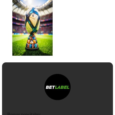
Bonus powitalny