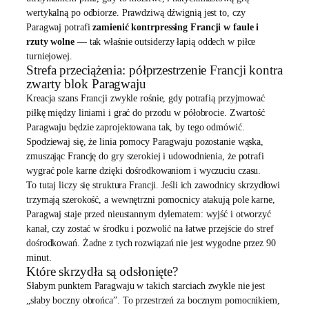
wertykalną po odbiorze. Prawdziwą dźwignią jest to, czy
Paragwaj potrafi
zamienić kontrpressing Francji w faule i
rzuty wolne
— tak właśnie outsiderzy łapią oddech w piłce
turniejowej.
Strefa przeciążenia: półprzestrzenie Francji kontra
zwarty blok Paragwaju
Kreacja szans Francji zwykle rośnie, gdy potrafią przyjmować
piłkę między liniami i grać do przodu w półobrocie. Zwartość
Paragwaju będzie zaprojektowana tak, by tego odmówić.
Spodziewaj się, że linia pomocy Paragwaju pozostanie wąska,
zmuszając Francję do gry szerokiej i udowodnienia, że potrafi
wygrać pole karne dzięki dośrodkowaniom i wyczuciu czasu.
To tutaj liczy się struktura Francji. Jeśli ich zawodnicy skrzydłowi
trzymają szerokość, a wewnętrzni pomocnicy atakują pole karne,
Paragwaj staje przed nieustannym dylematem: wyjść i otworzyć
kanał, czy zostać w środku i pozwolić na łatwe przejście do stref
dośrodkowań. Żadne z tych rozwiązań nie jest wygodne przez 90
minut.
Które skrzydła są odsłonięte?
Słabym punktem Paragwaju w takich starciach zwykle nie jest
„słaby boczny obrońca”. To przestrzeń za bocznym pomocnikiem,