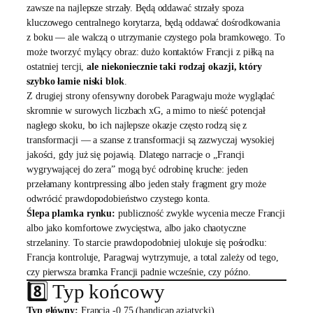
zawsze na najlepsze strzały. Będą oddawać strzały spoza
kluczowego centralnego korytarza, będą oddawać dośrodkowania
z boku — ale walczą o utrzymanie czystego pola bramkowego. To
może tworzyć mylący obraz: dużo kontaktów Francji z piłką na
ostatniej tercji,
ale niekoniecznie taki rodzaj okazji, który
szybko łamie niski blok
.
Z drugiej strony ofensywny dorobek Paragwaju może wyglądać
skromnie w surowych liczbach xG, a mimo to nieść potencjał
nagłego skoku, bo ich najlepsze okazje często rodzą się z
transformacji — a szanse z transformacji są zazwyczaj wysokiej
jakości, gdy już się pojawią. Dlatego narracje o „Francji
wygrywającej do zera” mogą być odrobinę kruche: jeden
przełamany kontrpressing albo jeden stały fragment gry może
odwrócić prawdopodobieństwo czystego konta.
Ślepa plamka rynku:
publiczność zwykle wycenia mecze Francji
albo jako komfortowe zwycięstwa, albo jako chaotyczne
strzelaniny. To starcie prawdopodobniej ulokuje się pośrodku:
Francja kontroluje, Paragwaj wytrzymuje, a total zależy od tego,
czy pierwsza bramka Francji padnie wcześnie, czy późno.
8️⃣ Typ końcowy
Typ główny:
Francja -0.75 (handicap azjatycki)