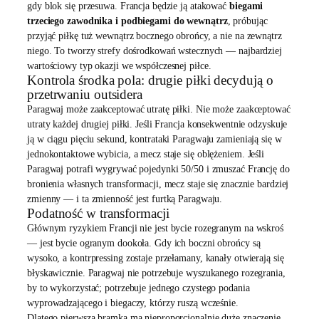
gdy blok się przesuwa. Francja będzie ją atakować
biegami
trzeciego zawodnika i podbiegami do wewnątrz
, próbując
przyjąć piłkę tuż wewnątrz bocznego obrońcy, a nie na zewnątrz
niego. To tworzy strefy dośrodkowań wstecznych — najbardziej
wartościowy typ okazji we współczesnej piłce.
Kontrola środka pola: drugie piłki decydują o
przetrwaniu outsidera
Paragwaj może zaakceptować utratę piłki. Nie może zaakceptować
utraty każdej drugiej piłki. Jeśli Francja konsekwentnie odzyskuje
ją w ciągu pięciu sekund, kontrataki Paragwaju zamieniają się w
jednokontaktowe wybicia, a mecz staje się oblężeniem. Jeśli
Paragwaj potrafi wygrywać pojedynki 50/50 i zmuszać Francję do
bronienia własnych transformacji, mecz staje się znacznie bardziej
zmienny — i ta zmienność jest furtką Paragwaju.
Podatność w transformacji
Głównym ryzykiem Francji nie jest bycie rozegranym na wskroś
— jest bycie ogranym dookoła. Gdy ich boczni obrońcy są
wysoko, a kontrpressing zostaje przełamany, kanały otwierają się
błyskawicznie. Paragwaj nie potrzebuje wyszukanego rozegrania,
by to wykorzystać; potrzebuje jednego czystego podania
wyprowadzającego i biegaczy, którzy ruszą wcześnie.
Dlatego pierwsza bramka ma nieproporcjonalnie duże znaczenie.