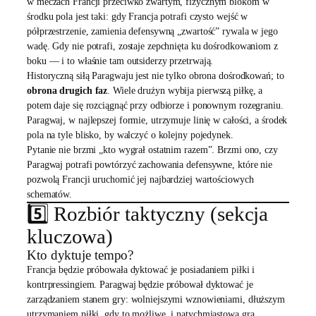
w meczach Francji przeciwko zwartym, fizycznym blokom w
środku pola jest taki: gdy Francja potrafi czysto wejść w
półprzestrzenie, zamienia defensywną „zwartość” rywala w jego
wadę. Gdy nie potrafi, zostaje zepchnięta ku dośrodkowaniom z
boku — i to właśnie tam outsiderzy przetrwają.
Historyczną siłą Paragwaju jest nie tylko obrona dośrodkowań; to
obrona drugich faz
. Wiele drużyn wybija pierwszą piłkę, a
potem daje się rozciągnąć przy odbiorze i ponownym rozegraniu.
Paragwaj, w najlepszej formie, utrzymuje linię w całości, a środek
pola na tyle blisko, by walczyć o kolejny pojedynek.
Pytanie nie brzmi „kto wygrał ostatnim razem”. Brzmi ono, czy
Paragwaj potrafi powtórzyć zachowania defensywne, które nie
pozwolą Francji uruchomić jej najbardziej wartościowych
schematów.
5️⃣ Rozbiór taktyczny (sekcja
kluczowa)
Kto dyktuje tempo?
Francja będzie próbowała dyktować je posiadaniem piłki i
kontrpressingiem. Paragwaj będzie próbował dyktować je
zarządzaniem stanem gry: wolniejszymi wznowieniami, dłuższym
utrzymaniem piłki, gdy to możliwe, i natychmiastową grą