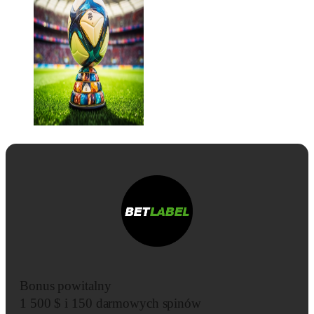
Bonus powitalny
1 500 $ i 150 darmowych spinów