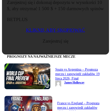
Zarejestruj się i dokonaj depozytu w wysokości 10
$, aby otrzymać 1 500 $ + 150 darmowych spinów
BETPLUS
KLIKNIJ, ABY SKOPIOWAĆ
Zarejestruj się
PROGNOZY NA NAJWAŻNIEJSZE MECZE
Spain vs Argentina – Prognoza
meczu i zapowiedź zakładów 19
lipca 2026, Finał
James Holloway
France vs England – Prognoza
meczu i zapowiedź zakładów