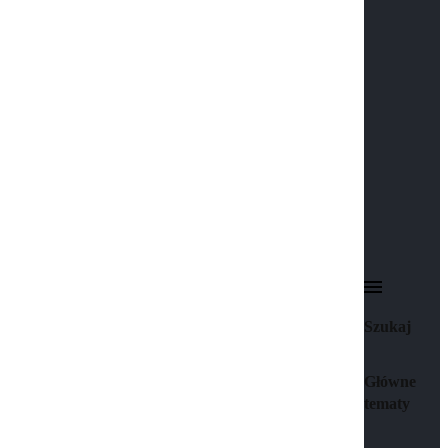
Szukaj
Główne
tematy