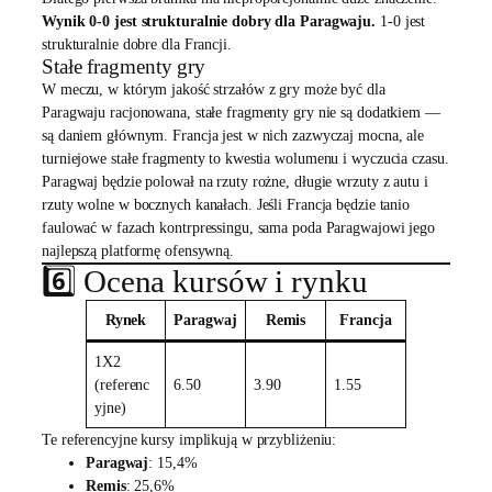
Wynik 0-0 jest strukturalnie dobry dla Paragwaju.
1-0 jest
strukturalnie dobre dla Francji.
Stałe fragmenty gry
W meczu, w którym jakość strzałów z gry może być dla
Paragwaju racjonowana, stałe fragmenty gry nie są dodatkiem —
są daniem głównym. Francja jest w nich zazwyczaj mocna, ale
turniejowe stałe fragmenty to kwestia wolumenu i wyczucia czasu.
Paragwaj będzie polował na rzuty rożne, długie wrzuty z autu i
rzuty wolne w bocznych kanałach. Jeśli Francja będzie tanio
faulować w fazach kontrpressingu, sama poda Paragwajowi jego
najlepszą platformę ofensywną.
6️⃣ Ocena kursów i rynku
Rynek
Paragwaj
Remis
Francja
1X2
(referenc
6.50
3.90
1.55
yjne)
Te referencyjne kursy implikują w przybliżeniu:
Paragwaj
: 15,4%
Remis
: 25,6%