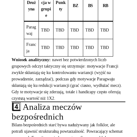
Druż
cja w
Punk
BZ
BS
RB
yna
grupi
ty
e
Parag
TBD
TBD
TBD
TBD
TBD
waj
Franc
TBD
TBD
TBD
TBD
TBD
ja
Wniosek analityczny:
nawet bez potwierdzonych liczb
grupowych odczyt taktyczny się utrzymuje: motywacje Francji
zwykle skłaniają się ku kontrolowaniu wariancji (wyjść na
prowadzenie, zarządzać), podczas gdy motywacje Paragwaju
skłaniają się ku redukcji wariancji (grać ciasno, wydłużać mecz).
Gdy te motywacje się zderzają, totale i handicapy często oferują
czystszą wartość niż 1X2.
4️⃣ Analiza meczów
bezpośrednich
Bilans bezpośrednich starć bywa nadużywany jak folklor, ale
potrafi ujawnić strukturalną powtarzalność. Powracający schemat