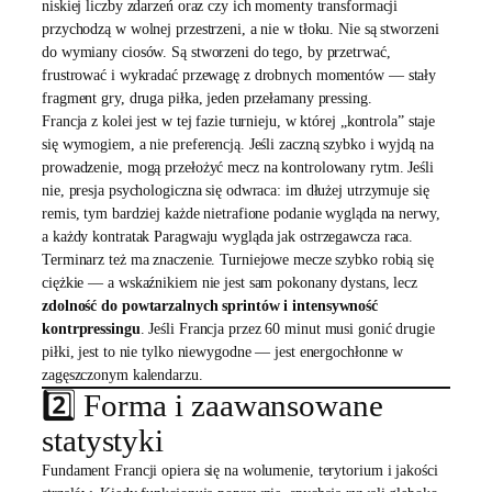
niskiej liczby zdarzeń oraz czy ich momenty transformacji
przychodzą w wolnej przestrzeni, a nie w tłoku. Nie są stworzeni
do wymiany ciosów. Są stworzeni do tego, by przetrwać,
frustrować i wykradać przewagę z drobnych momentów — stały
fragment gry, druga piłka, jeden przełamany pressing.
Francja z kolei jest w tej fazie turnieju, w której „kontrola” staje
się wymogiem, a nie preferencją. Jeśli zaczną szybko i wyjdą na
prowadzenie, mogą przełożyć mecz na kontrolowany rytm. Jeśli
nie, presja psychologiczna się odwraca: im dłużej utrzymuje się
remis, tym bardziej każde nietrafione podanie wygląda na nerwy,
a każdy kontratak Paragwaju wygląda jak ostrzegawcza raca.
Terminarz też ma znaczenie. Turniejowe mecze szybko robią się
ciężkie — a wskaźnikiem nie jest sam pokonany dystans, lecz
zdolność do powtarzalnych sprintów i intensywność
kontrpressingu
. Jeśli Francja przez 60 minut musi gonić drugie
piłki, jest to nie tylko niewygodne — jest energochłonne w
zagęszczonym kalendarzu.
2️⃣ Forma i zaawansowane
statystyki
Fundament Francji opiera się na wolumenie, terytorium i jakości