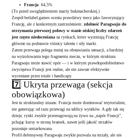
Francja
: 64,5%
(To przed uwzględnieniem marży bukmacherskiej.)
Zespół betlabel.games ocenia prawdziwy mecz jako faworyzujący
Francję, ale z konkretnym zastrzeżeniem:
zdolność Paragwaju do
utrzymania pierwszej połowy w stanie niskiej liczby zdarzeń
jest często niedoceniana
na rynkach, które wyceniają Francję
głównie na podstawie różnicy talentu i siły marki.
Zatem przewaga polega mniej na obstawianiu sensacji, a bardziej
na wyizolowaniu tego fragmentu meczu, w którym struktura
Paragwaju może stawić opór — i w którym prawdopodobieństwo
zwycięstwa Francji jest realne, ale nie zawsze efektywnie
wyceniane przez totale i handicapy.
7️⃣ Ukryta przewaga (sekcja
obowiązkowa)
Jest tu strukturalny niuans: Francja może dominować terytorialnie,
nie generując od razu przewagi na tablicy wyników. A gdy tak się
dzieje, rynki zwykle przereagowują na żywo na „napór Francji”,
pchając kursy w stronę bramek, nawet jeśli jakość strzałów
pozostaje umiarkowana.
Profil defensywny Paragwaju zwykle pozwala na strzały, ale nie