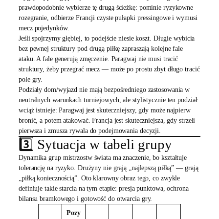
prawdopodobnie wybierze tę drugą ścieżkę: pominie ryzykowne
rozegranie, odbierze Francji czyste pułapki pressingowe i wymusi
mecz pojedynków.
Jeśli spojrzymy głębiej, to podejście niesie koszt. Długie wybicia
bez pewnej struktury pod drugą piłkę zapraszają kolejne fale
ataku. A fale generują zmęczenie. Paragwaj nie musi tracić
struktury, żeby przegrać mecz — może po prostu zbyt długo tracić
pole gry.
Podziały dom/wyjazd nie mają bezpośredniego zastosowania w
neutralnych warunkach turniejowych, ale stylistycznie ten podział
wciąż istnieje: Paragwaj jest skuteczniejszy, gdy może najpierw
bronić, a potem atakować. Francja jest skuteczniejsza, gdy strzeli
pierwsza i zmusza rywala do podejmowania decyzji.
3️⃣ Sytuacja w tabeli grupy
Dynamika grup mistrzostw świata ma znaczenie, bo kształtuje
tolerancję na ryzyko. Drużyny nie grają „najlepszą piłką” — grają
„piłką koniecznością”. Oto klarowny obraz tego, co zwykle
definiuje takie starcia na tym etapie: presja punktowa, ochrona
bilansu bramkowego i gotowość do otwarcia gry.
Pozy