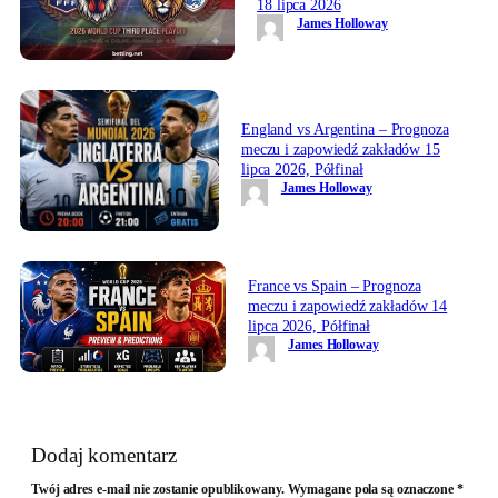
18 lipca 2026
James Holloway
England vs Argentina – Prognoza
meczu i zapowiedź zakładów 15
lipca 2026, Półfinał
James Holloway
France vs Spain – Prognoza
meczu i zapowiedź zakładów 14
lipca 2026, Półfinał
James Holloway
Dodaj komentarz
Twój adres e-mail nie zostanie opublikowany.
Wymagane pola są oznaczone
*