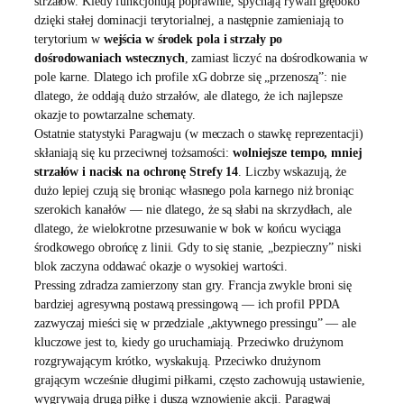
strzałów. Kiedy funkcjonują poprawnie, spychają rywali głęboko
dzięki stałej dominacji terytorialnej, a następnie zamieniają to
terytorium w
wejścia w środek pola i strzały po
dośrodowaniach wstecznych
, zamiast liczyć na dośrodkowania w
pole karne. Dlatego ich profile xG dobrze się „przenoszą”: nie
dlatego, że oddają dużo strzałów, ale dlatego, że ich najlepsze
okazje to powtarzalne schematy.
Ostatnie statystyki Paragwaju (w meczach o stawkę reprezentacji)
skłaniają się ku przeciwnej tożsamości:
wolniejsze tempo, mniej
strzałów i nacisk na ochronę Strefy 14
. Liczby wskazują, że
dużo lepiej czują się broniąc własnego pola karnego niż broniąc
szerokich kanałów — nie dlatego, że są słabi na skrzydłach, ale
dlatego, że wielokrotne przesuwanie w bok w końcu wyciąga
środkowego obrońcę z linii. Gdy to się stanie, „bezpieczny” niski
blok zaczyna oddawać okazje o wysokiej wartości.
Pressing zdradza zamierzony stan gry. Francja zwykle broni się
bardziej agresywną postawą pressingową — ich profil PPDA
zazwyczaj mieści się w przedziale „aktywnego pressingu” — ale
kluczowe jest to, kiedy go uruchamiają. Przeciwko drużynom
rozgrywającym krótko, wyskakują. Przeciwko drużynom
grającym wcześnie długimi piłkami, często zachowują ustawienie,
wygrywają drugą piłkę i duszą wznowienie akcji. Paragwaj