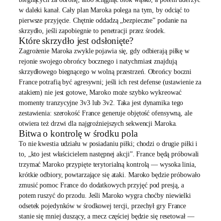
w daleki kanał. Cały plan Maroka polega na tym, by odciąć to
pierwsze przyjęcie. Chętnie oddadzą „bezpieczne” podanie na
skrzydło, jeśli zapobiegnie to penetracji przez środek.
Które skrzydło jest odsłonięte?
Zagrożenie Maroka zwykle pojawia się, gdy odbierają piłkę w
rejonie swojego obrońcy bocznego i natychmiast znajdują
skrzydłowego biegnącego w wolną przestrzeń. Obrońcy boczni
France potrafią być agresywni; jeśli ich rest defense (ustawienie za
atakiem) nie jest gotowe, Maroko może szybko wykreować
momenty tranzycyjne 3v3 lub 3v2. Taka jest dynamika tego
zestawienia: szerokość France generuje objętość ofensywną, ale
otwiera też drzwi dla najgroźniejszych sekwencji Maroka.
Bitwa o kontrolę w środku pola
To nie kwestia udziału w posiadaniu piłki; chodzi o drugie piłki i
to, „kto jest właścicielem następnej akcji”. France będą próbowali
trzymać Maroko przypięte terytorialną kontrolą — wysoka linia,
krótkie odbiory, powtarzające się ataki. Maroko będzie próbowało
zmusić pomoc France do dodatkowych przyjęć pod presją, a
potem ruszyć do przodu. Jeśli Maroko wygra choćby niewielki
odsetek pojedynków w środkowej tercji, przechył gry France
stanie się mniej duszący, a mecz częściej będzie się resetował —