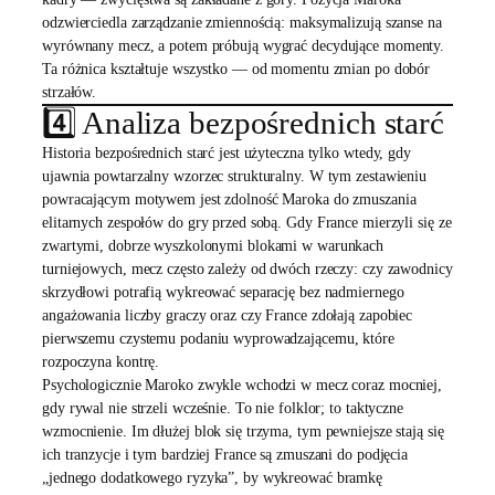
odzwierciedla zarządzanie zmiennością: maksymalizują szanse na
wyrównany mecz, a potem próbują wygrać decydujące momenty.
Ta różnica kształtuje wszystko — od momentu zmian po dobór
strzałów.
4️⃣ Analiza bezpośrednich starć
Historia bezpośrednich starć jest użyteczna tylko wtedy, gdy
ujawnia powtarzalny wzorzec strukturalny. W tym zestawieniu
powracającym motywem jest zdolność Maroka do zmuszania
elitarnych zespołów do gry przed sobą. Gdy France mierzyli się ze
zwartymi, dobrze wyszkolonymi blokami w warunkach
turniejowych, mecz często zależy od dwóch rzeczy: czy zawodnicy
skrzydłowi potrafią wykreować separację bez nadmiernego
angażowania liczby graczy oraz czy France zdołają zapobiec
pierwszemu czystemu podaniu wyprowadzającemu, które
rozpoczyna kontrę.
Psychologicznie Maroko zwykle wchodzi w mecz coraz mocniej,
gdy rywal nie strzeli wcześnie. To nie folklor; to taktyczne
wzmocnienie. Im dłużej blok się trzyma, tym pewniejsze stają się
ich tranzycje i tym bardziej France są zmuszani do podjęcia
„jednego dodatkowego ryzyka”, by wykreować bramkę