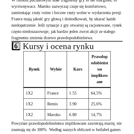
wyrównywacz. Maroko zazwyczaj czuje się komfortowo,
zamieniając rzuty rożne i boczne rzuty wolne w wydarzenia presji.
France mają jakość gry głową i dośrodkowań, by ukarać każde
niedopatrzenie. Jeśli sytuacje z gry otwartej są racjonowane, rynek
często niedoszacowuje, jak bardzo jeden zwrot akcji ze stałego
fragmentu zmienia drzewo prawdopodobieństwa.
6️⃣ Kursy i ocena rynku
Prawdop
odobieńst
Rynek
Wybór
Kurs
wo
implikow
ane
1X2
France
1.55
64,5%
1X2
Remis
3.90
25,6%
1X2
Maroko
6.80
14,7%
Powyższe prawdopodobieństwa implikowane zawierają marżę; nie
zsumują się do 100%. Według naszych obliczeń w betlabel.games