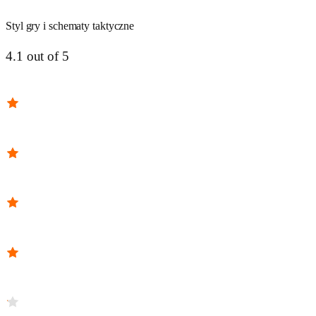
Styl gry i schematy taktyczne
4.1 out of 5