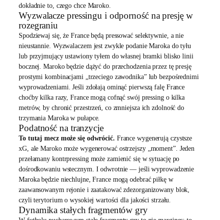
dokładnie to, czego chce Maroko.
Wyzwalacze pressingu i odporność na presję w
rozegraniu
Spodziewaj się, że France będą pressować selektywnie, a nie
nieustannie. Wyzwalaczem jest zwykle podanie Maroka do tyłu
lub przyjmujący ustawiony tyłem do własnej bramki blisko linii
bocznej. Maroko będzie dążyć do przechodzenia przez tę presję
prostymi kombinacjami „trzeciego zawodnika” lub bezpośrednimi
wyprowadzeniami. Jeśli zdołają ominąć pierwszą falę France
choćby kilka razy, France mogą cofnąć swój pressing o kilka
metrów, by chronić przestrzeń, co zmniejsza ich zdolność do
trzymania Maroka w pułapce.
Podatność na tranzycje
To tutaj mecz może się odwrócić.
France wygenerują czystsze
xG, ale Maroko może wygenerować ostrzejszy „moment”. Jeden
przełamany kontrpressing może zamienić się w sytuację po
dośrodkowaniu wstecznym. I odwrotnie — jeśli wyprowadzenie
Maroka będzie niechlujne, France mogą odebrać piłkę w
zaawansowanym rejonie i zaatakować zdezorganizowany blok,
czyli terytorium o wysokiej wartości dla jakości strzału.
Dynamika stałych fragmentów gry
W futbolu pucharowym stałe fragmenty gry to nie margines; to