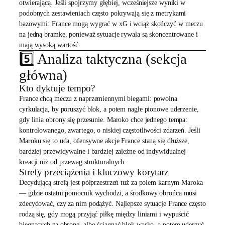
otwierającą. Jeśli spojrzymy głębiej, wcześniejsze wyniki w
podobnych zestawieniach często pokrywają się z metrykami
bazowymi: France mogą wygrać w xG i wciąż skończyć w meczu
na jedną bramkę, ponieważ sytuacje rywala są skoncentrowane i
mają wysoką wartość.
5️⃣ Analiza taktyczna (sekcja
główna)
Kto dyktuje tempo?
France chcą meczu z naprzemiennymi biegami: powolna
cyrkulacja, by poruszyć blok, a potem nagłe pionowe uderzenie,
gdy linia obrony się przesunie. Maroko chce jednego tempa:
kontrolowanego, zwartego, o niskiej częstotliwości zdarzeń. Jeśli
Maroku się to uda, ofensywne akcje France staną się dłuższe,
bardziej przewidywalne i bardziej zależne od indywidualnej
kreacji niż od przewag strukturalnych.
Strefy przeciążenia i kluczowy korytarz
Decydującą strefą jest półprzestrzeń tuż za polem karnym Maroka
— gdzie ostatni pomocnik wychodzi, a środkowy obrońca musi
zdecydować, czy za nim podążyć. Najlepsze sytuacje France często
rodzą się, gdy mogą przyjąć piłkę między liniami i wypuścić
biegnących za obronę, albo ściągnąć blok wąsko, a potem uderzyć