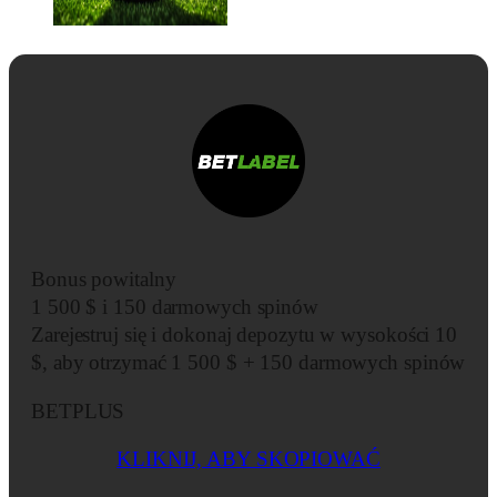
Bonus powitalny
1 500 $ i 150 darmowych spinów
Zarejestruj się i dokonaj depozytu w wysokości 10
$, aby otrzymać 1 500 $ + 150 darmowych spinów
BETPLUS
KLIKNIJ, ABY SKOPIOWAĆ