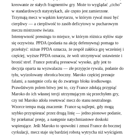
kreowanie ze stałych fragmentów gry. Może to wyglądać „cicho”
w standardowych statystykach, ale często jest zamierzone.
Trzymają mecz w wąskim korytarzu, w którym rywal musi być
cierpliwy — a cierpliwość to zasób deficytowy w pucharowym
meczu mistrzostw świata.
Intensywność pressingu to miejsce, w którym różnica stylów staje
się oczywista. PPDA (podania na akcję defensywną) pomaga to
przełożyć: niższe PPDA oznacza, że zespół zakłóca grę wcześniej i
częściej; wyższe PPDA oznacza, że woli utrzymywać ustawienie i
bronić stref. France potrafią pressować wysoko, gdy jest to
decyzja oparta na wyzwalaczu — złe przyjęcie rywala, podanie do
tyłu, wyizolowany obrońca boczny. Maroko częściej pressuje
falami, a następnie cofa się do zwartego bloku środkowego.
Prawdziwym polem bitwy jest to, czy France zdołają przypiąć
Maroko do ich własnej tercji utrzymującym się przechyłem gry,
czy też Maroko zdoła resetować mecz do stanu neutralnego.
Wzorce tempa mają znaczenie. France są najlepsi, gdy mogą
szybko przyspieszać przez drugą linię — jedno pionowe podanie,
by przełamać presję, a następnie natychmiastowe doskoki
wspierające. Jeśli Maroko to spowolni i zmusi France do bocznej
cyrkulacji, mecz staje się bardziej robotą wytrycha niż wyścigiem.