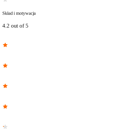
Skład i motywacja
4.2 out of 5