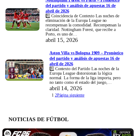
del partido y análisis de apuestas 16 de
abril de 2026
1️⃣ Coincidencia de Contexto Las noches de
eliminación de la Europa League no
recompensan la comodidad. Recompensan la
claridad. Nottingham Forest, que recibe a
Porto, es uno de…
abril 15, 2026
Aston Villa vs Bologna 1909 – Pronóstico
del partido y análisis de apuestas 16 de
abril de 2026
1️⃣ Contexto del Partido Las noches de la
Europa League distorsionan la lógica
normal. La forma de la liga importa, pero
no tanto como el estado del juego,…
abril 14, 2026
1
2
Página siguiente
NOTICIAS DE FÚTBOL