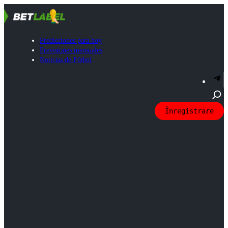
Predicciones para hoy
Previsiones mensuales
Noticias de Fútbol
e
l
Înregistrare
e
g
r
a