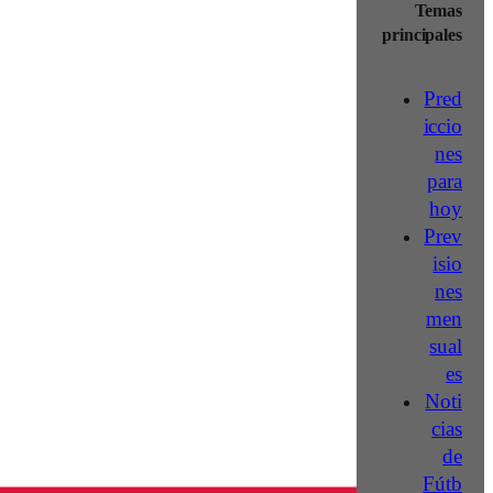
Temas
principales
Pred
iccio
nes
para
hoy
Prev
isio
nes
men
sual
es
Noti
cias
de
Fútb