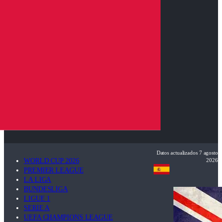
Datos actualizados
7 agosto
WORLD CUP 2026
2026
PREMIER LEAGUE
LA LIGA
BUNDESLIGA
LIGUE 1
SERIE A
UEFA CHAMPIONS LEAGUE