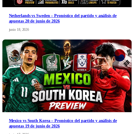
Netherlands vs Sweden – Pronóstico del partido y análisis de
apuestas 20 de junio de 2026
junio 18, 2026
Mexico vs South Korea – Pronóstico del partido y análisis de
apuestas 19 de junio de 2026