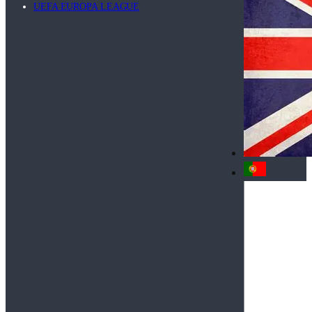
UEFA EUROPA LEAGUE