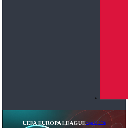
UEFA EUROPA LEAGUE
mayo 18, 2026