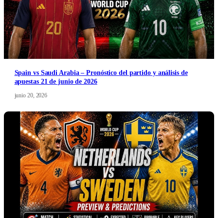
Spain vs Saudi Arabia – Pronóstico del partido y análisis de
apuestas 21 de junio de 2026
junio 20, 2026