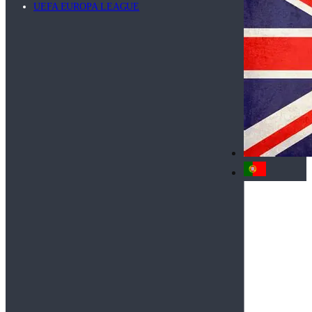
UEFA EUROPA LEAGUE