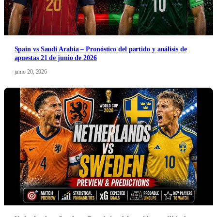
Spain vs Saudi Arabia – Pronóstico del partido y análisis de
apuestas 21 de junio de 2026
junio 20, 2026