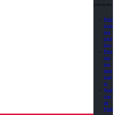
principales
Pred
iccio
nes
para
hoy
Prev
isio
nes
men
sual
es
Noti
cias
de
Fútb