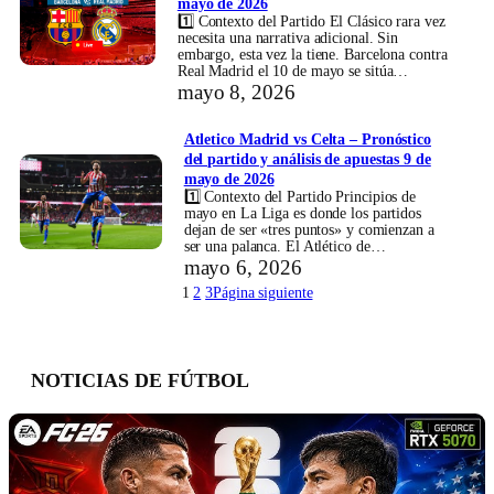
mayo de 2026
1️⃣ Contexto del Partido El Clásico rara vez
necesita una narrativa adicional. Sin
embargo, esta vez la tiene. Barcelona contra
Real Madrid el 10 de mayo se sitúa…
mayo 8, 2026
Atletico Madrid vs Celta – Pronóstico
del partido y análisis de apuestas 9 de
mayo de 2026
1️⃣ Contexto del Partido Principios de
mayo en La Liga es donde los partidos
dejan de ser «tres puntos» y comienzan a
ser una palanca. El Atlético de…
mayo 6, 2026
1
2
3
Página siguiente
NOTICIAS DE FÚTBOL