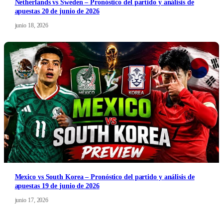
Netherlands vs Sweden – Pronóstico del partido y análisis de
apuestas 20 de junio de 2026
junio 18, 2026
Mexico vs South Korea – Pronóstico del partido y análisis de
apuestas 19 de junio de 2026
junio 17, 2026