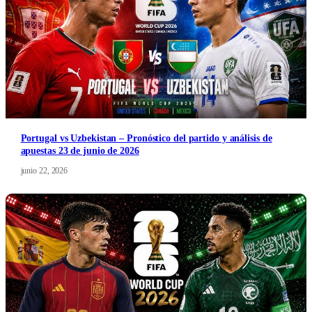
Portugal vs Uzbekistan – Pronóstico del partido y análisis de
apuestas 23 de junio de 2026
junio 22, 2026