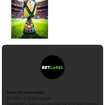
Bono de bienvenida
$1,500 y 150 giros gratis
Regístrate y realiza un depósito de $10 para obtener