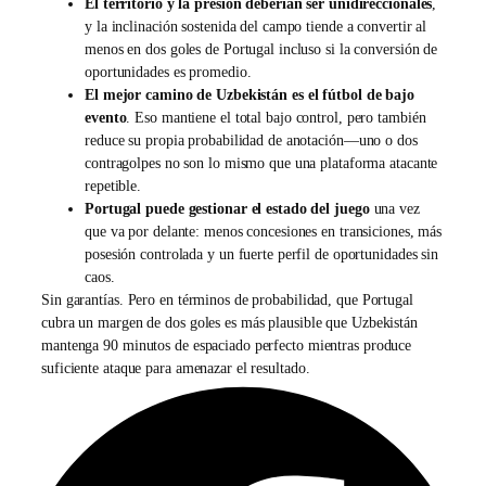
El territorio y la presión deberían ser unidireccionales
,
y la inclinación sostenida del campo tiende a convertir al
menos en dos goles de Portugal incluso si la conversión de
oportunidades es promedio.
El mejor camino de Uzbekistán es el fútbol de bajo
evento
. Eso mantiene el total bajo control, pero también
reduce su propia probabilidad de anotación—uno o dos
contragolpes no son lo mismo que una plataforma atacante
repetible.
Portugal puede gestionar el estado del juego
una vez
que va por delante: menos concesiones en transiciones, más
posesión controlada y un fuerte perfil de oportunidades sin
caos.
Sin garantías. Pero en términos de probabilidad, que Portugal
cubra un margen de dos goles es más plausible que Uzbekistán
mantenga 90 minutos de espaciado perfecto mientras produce
suficiente ataque para amenazar el resultado.