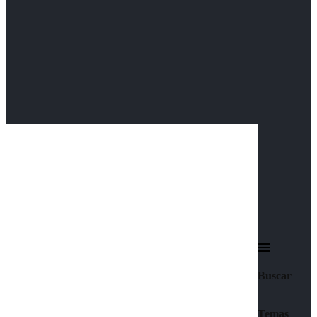
Buscar
Temas