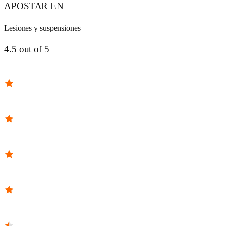
APOSTAR EN
Lesiones y suspensiones
4.5 out of 5