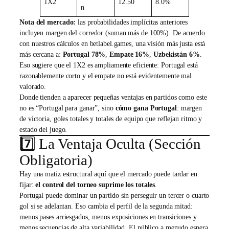
1X2
12.50
8.0%
n
Nota del mercado:
las probabilidades implícitas anteriores
incluyen margen del corredor (suman más de 100%). De acuerdo
con nuestros cálculos en betlabel.games, una visión más justa está
más cercana a:
Portugal 78%
,
Empate 16%
,
Uzbekistán 6%
.
Eso sugiere que el 1X2 es ampliamente eficiente: Portugal está
razonablemente corto y el empate no está evidentemente mal
valorado.
Donde tienden a aparecer pequeñas ventajas en partidos como este
no es “Portugal para ganar”, sino
cómo gana Portugal
: margen
de victoria, goles totales y totales de equipo que reflejan ritmo y
estado del juego.
7️⃣ La Ventaja Oculta (Sección
Obligatoria)
Hay una matiz estructural aquí que el mercado puede tardar en
fijar:
el control del torneo suprime los totales
.
Portugal puede dominar un partido sin perseguir un tercer o cuarto
gol si se adelantan. Eso cambia el perfil de la segunda mitad:
menos pases arriesgados, menos exposiciones en transiciones y
menos secuencias de alta variabilidad. El público a menudo espera