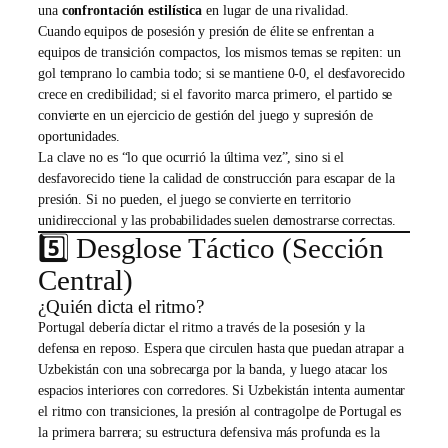
una
confrontación estilística
en lugar de una rivalidad.
Cuando equipos de posesión y presión de élite se enfrentan a
equipos de transición compactos, los mismos temas se repiten: un
gol temprano lo cambia todo; si se mantiene 0-0, el desfavorecido
crece en credibilidad; si el favorito marca primero, el partido se
convierte en un ejercicio de gestión del juego y supresión de
oportunidades.
La clave no es “lo que ocurrió la última vez”, sino si el
desfavorecido tiene la calidad de construcción para escapar de la
presión. Si no pueden, el juego se convierte en territorio
unidireccional y las probabilidades suelen demostrarse correctas.
5️⃣ Desglose Táctico (Sección
Central)
¿Quién dicta el ritmo?
Portugal debería dictar el ritmo a través de la posesión y la
defensa en reposo. Espera que circulen hasta que puedan atrapar a
Uzbekistán con una sobrecarga por la banda, y luego atacar los
espacios interiores con corredores. Si Uzbekistán intenta aumentar
el ritmo con transiciones, la presión al contragolpe de Portugal es
la primera barrera; su estructura defensiva más profunda es la