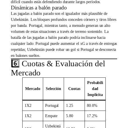
difícil cuando estás defendiendo durante largos períodos.
Dinámicas a balón parado
Las jugadas a balón parado son el igualador más plausible de
Uzbekistán. Los bloques profundos conceden córners y tiros libres
por banda. Portugal, mientras tanto, a menudo generan un alto
volumen de estas situaciones a través de terreno sostenido. La
batalla de las jugadas a balón parado podría inclinarse hacia
cualquier lado: Portugal puede aumentar el xG a través de entregas
repetidas; Uzbekistán puede robar un gol si Portugal se desconecta
en balones sueltos.
6️⃣ Cuotas & Evaluación del
Mercado
Probabili
Mercado
Selección
Cuotas
dad
Implícita
1X2
Portugal
1.25
80.0%
1X2
Empate
5.80
17.2%
Uzbekistá