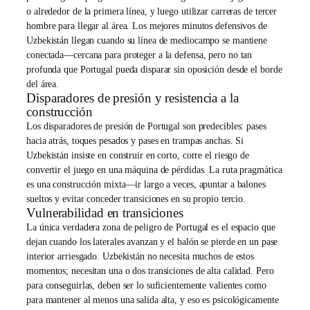
o alrededor de la primera línea, y luego utilizar carreras de tercer
hombre para llegar al área. Los mejores minutos defensivos de
Uzbekistán llegan cuando su línea de mediocampo se mantiene
conectada—cercana para proteger a la defensa, pero no tan
profunda que Portugal pueda disparar sin oposición desde el borde
del área.
Disparadores de presión y resistencia a la
construcción
Los disparadores de presión de Portugal son predecibles: pases
hacia atrás, toques pesados y pases en trampas anchas. Si
Uzbekistán insiste en construir en corto, corre el riesgo de
convertir el juego en una máquina de pérdidas. La ruta pragmática
es una construcción mixta—ir largo a veces, apuntar a balones
sueltos y evitar conceder transiciones en su propio tercio.
Vulnerabilidad en transiciones
La única verdadera zona de peligro de Portugal es el espacio que
dejan cuando los laterales avanzan y el balón se pierde en un pase
interior arriesgado. Uzbekistán no necesita muchos de estos
momentos; necesitan una o dos transiciones de alta calidad. Pero
para conseguirlas, deben ser lo suficientemente valientes como
para mantener al menos una salida alta, y eso es psicológicamente