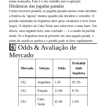
zonas avançadas. Esse é o seu caminho para a agitação.
Dinâmicas das jogadas paradas
Contra favoritos pesados, as jogadas paradas muitas vezes decidem
a história da “aposta” mesmo quando não decidem o vencedor. A
pressão sustentada da Argentina deve gerar escanteios e tiros livres
largos. O objetivo de Cabo Verde será sobreviver a essas fases. Um
desvio, uma segunda bola, uma confusão — e o estado da partida
muda. Se a Argentina marcar primeiro em uma jogada parada, o
plano do azarão se quebra e a partida pode se abrir rapidamente.
6️⃣ Odds & Avaliação de
Mercado
Probabili
Mercado
Seleção
Odds
dade
Implícita
1X2
Argentina
1.05
95.2%
1X2
Empate
12.00
8.3%
Cabo
1X2
41.00
2.4%
Verde