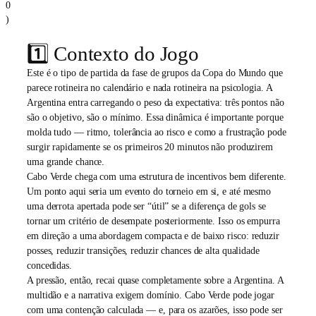
0
)
1️⃣ Contexto do Jogo
Este é o tipo de partida da fase de grupos da Copa do Mundo que
parece rotineira no calendário e nada rotineira na psicologia. A
Argentina entra carregando o peso da expectativa: três pontos não
são o objetivo, são o mínimo. Essa dinâmica é importante porque
molda tudo — ritmo, tolerância ao risco e como a frustração pode
surgir rapidamente se os primeiros 20 minutos não produzirem
uma grande chance.
Cabo Verde chega com uma estrutura de incentivos bem diferente.
Um ponto aqui seria um evento do torneio em si, e até mesmo
uma derrota apertada pode ser “útil” se a diferença de gols se
tornar um critério de desempate posteriormente. Isso os empurra
em direção a uma abordagem compacta e de baixo risco: reduzir
posses, reduzir transições, reduzir chances de alta qualidade
concedidas.
A pressão, então, recai quase completamente sobre a Argentina. A
multidão e a narrativa exigem domínio. Cabo Verde pode jogar
com uma contenção calculada — e, para os azarões, isso pode ser