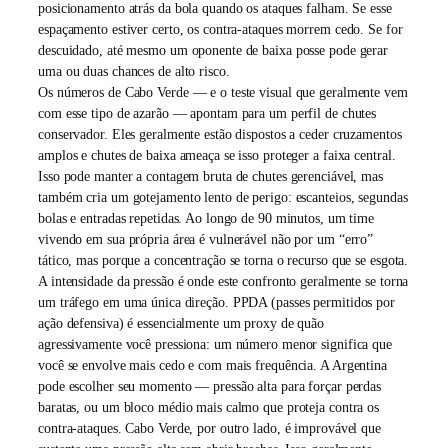
posicionamento atrás da bola quando os ataques falham. Se esse
espaçamento estiver certo, os contra-ataques morrem cedo. Se for
descuidado, até mesmo um oponente de baixa posse pode gerar
uma ou duas chances de alto risco.
Os números de Cabo Verde — e o teste visual que geralmente vem
com esse tipo de azarão — apontam para um perfil de chutes
conservador. Eles geralmente estão dispostos a ceder cruzamentos
amplos e chutes de baixa ameaça se isso proteger a faixa central.
Isso pode manter a contagem bruta de chutes gerenciável, mas
também cria um gotejamento lento de perigo: escanteios, segundas
bolas e entradas repetidas. Ao longo de 90 minutos, um time
vivendo em sua própria área é vulnerável não por um “erro”
tático, mas porque a concentração se torna o recurso que se esgota.
A intensidade da pressão é onde este confronto geralmente se torna
um tráfego em uma única direção. PPDA (passes permitidos por
ação defensiva) é essencialmente um proxy de quão
agressivamente você pressiona: um número menor significa que
você se envolve mais cedo e com mais frequência. A Argentina
pode escolher seu momento — pressão alta para forçar perdas
baratas, ou um bloco médio mais calmo que proteja contra os
contra-ataques. Cabo Verde, por outro lado, é improvável que