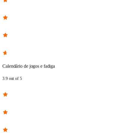
Calendário de jogos e fadiga
3.9 out of 5