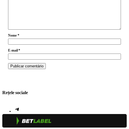
Nome
*
E-mail
*
Rețele sociale
Telegram