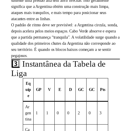
sustente uma pressão alta sem abrir brechas. Isso geralmente
significa que a Argentina obtém uma construção mais limpa,
ataques mais tranquilos, e mais tempo para posicionar seus
atacantes entre as linhas.
O padrão de ritmo deve ser previsível: a Argentina circula, sonda,
depois acelera pelos meios espaços. Cabo Verde absorve e espera
que a partida permaneça “tranquila”. A volatilidade surge quando a
qualidade dos primeiros chutes da Argentina não corresponde ao
seu território. É quando os blocos baixos começam a se sentir
pegajosos.
3️⃣ Instantânea da Tabela de
Liga
Eq
uip
GP
V
E
D
GC
GC
Pts
e
Ar
gen
1
1
0
0
2
0
3
tina
Ca