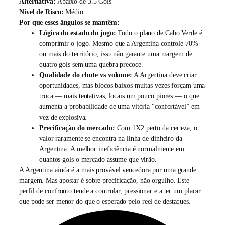
Alternativa:
Abaixo de 3.5 Gols
Nível de Risco:
Médio
Por que esses ângulos se mantêm:
Lógica do estado do jogo:
Todo o plano de Cabo Verde é
comprimir o jogo. Mesmo que a Argentina controle 70%
ou mais do território, isso não garante uma margem de
quatro gols sem uma quebra precoce.
Qualidade do chute vs volume:
A Argentina deve criar
oportunidades, mas blocos baixos muitas vezes forçam uma
troca — mais tentativas, locais um pouco piores — o que
aumenta a probabilidade de uma vitória “confortável” em
vez de explosiva.
Precificação do mercado:
Com 1X2 perto da certeza, o
valor raramente se encontra na linha de dinheiro da
Argentina. A melhor ineficiência é normalmente em
quantos gols o mercado assume que virão.
A Argentina ainda é a mais provável vencedora por uma grande
margem. Mas apostar é sobre precificação, não orgulho. Este
perfil de confronto tende a controlar, pressionar e a ter um placar
que pode ser menor do que o esperado pelo reel de destaques.