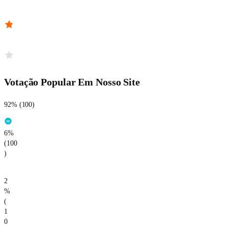
Votação Popular Em Nosso Site
92% (100)
6%
(100
)
2
%
(
1
0