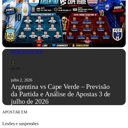
WORLD CUP 2026
00.00
julho 2, 2026
Argentina vs Cape Verde – Previsão
da Partida e Análise de Apostas 3 de
julho de 2026
APOSTAR EM
Lesões e suspensões