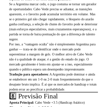
Se a Argentina marcar cedo, o jogo costuma se tornar um gerador
de oportunidades: Cabo Verde precisa se adiantar, as transições
aparecem, e o favorito pode acumular território em volume. Mas
se o primeiro gol não chegar rapidamente, o bloqueio do azarão
ganha confiança, a seleção de chutes do favorito pode se deteriorar
(mais esforços especulativos, mais cruzamentos esperançosos), e a
partida se torna de baixa pontuação do que a diferença de talento
sugere.
Por isso, a “vantagem oculta” não é simplesmente Argentina para
ganhar — trata-se de identificar onde o mercado pode
superestimar a margem de gols. O melhor ativo de Cabo Verde
não é a qualidade de ataque; é a gestão do estado do jogo. O
mercado geralmente é lento em ajustar-se a isso, especialmente
quando o público espera um desempenho impressionante.
Tradução para apostadores:
A Argentina pode dominar e ainda
se estabelecer em um 1-0 ou 2-0 mais frequentemente do que o
desajuste bruto implica. É aí que os mercados de handicap e totais
podem errar ao precificar a probabilidade.
8️⃣ Previsão Final
Aposta Principal:
Cabo Verde +3.5 (Handicap Asiático)