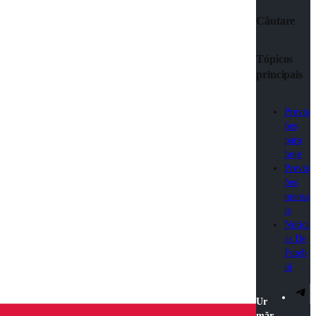
Căutare
Tópicos
principais
Previs
ões
para
hoje
Previs
ões
mensa
is
Notíci
as De
Futeb
ol
T
Ur
e
măr