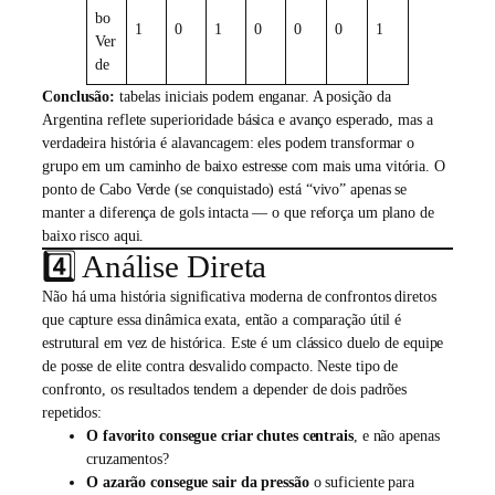
bo
1
0
1
0
0
0
1
Ver
de
Conclusão:
tabelas iniciais podem enganar. A posição da
Argentina reflete superioridade básica e avanço esperado, mas a
verdadeira história é alavancagem: eles podem transformar o
grupo em um caminho de baixo estresse com mais uma vitória. O
ponto de Cabo Verde (se conquistado) está “vivo” apenas se
manter a diferença de gols intacta — o que reforça um plano de
baixo risco aqui.
4️⃣ Análise Direta
Não há uma história significativa moderna de confrontos diretos
que capture essa dinâmica exata, então a comparação útil é
estrutural em vez de histórica. Este é um clássico duelo de equipe
de posse de elite contra desvalido compacto. Neste tipo de
confronto, os resultados tendem a depender de dois padrões
repetidos:
O favorito consegue criar chutes centrais
, e não apenas
cruzamentos?
O azarão consegue sair da pressão
o suficiente para