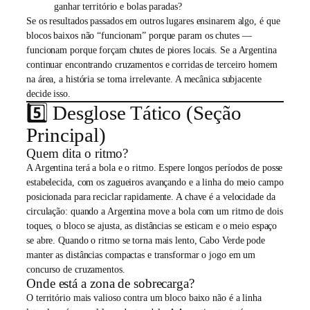
ganhar território e bolas paradas?
Se os resultados passados em outros lugares ensinarem algo, é que
blocos baixos não “funcionam” porque param os chutes —
funcionam porque forçam chutes de piores locais. Se a Argentina
continuar encontrando cruzamentos e corridas de terceiro homem
na área, a história se torna irrelevante. A mecânica subjacente
decide isso.
5️⃣ Desglose Tático (Seção
Principal)
Quem dita o ritmo?
A Argentina terá a bola e o ritmo. Espere longos períodos de posse
estabelecida, com os zagueiros avançando e a linha do meio campo
posicionada para reciclar rapidamente. A chave é a velocidade da
circulação: quando a Argentina move a bola com um ritmo de dois
toques, o bloco se ajusta, as distâncias se esticam e o meio espaço
se abre. Quando o ritmo se torna mais lento, Cabo Verde pode
manter as distâncias compactas e transformar o jogo em um
concurso de cruzamentos.
Onde está a zona de sobrecarga?
O território mais valioso contra um bloco baixo não é a linha