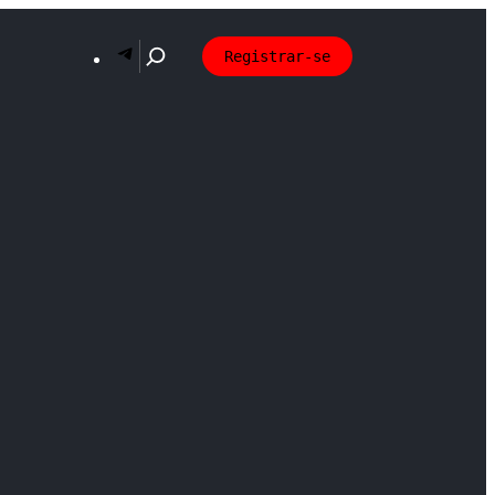
T
Registrar-se
e
l
e
g
r
a
m