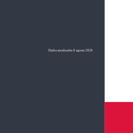
Dados atualizados
6 agosto 2026