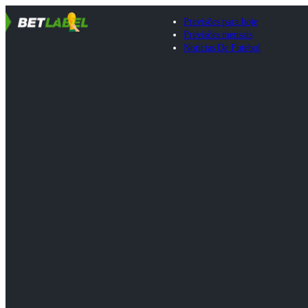
Previsões para hoje
Previsões mensais
Notícias De Futebol