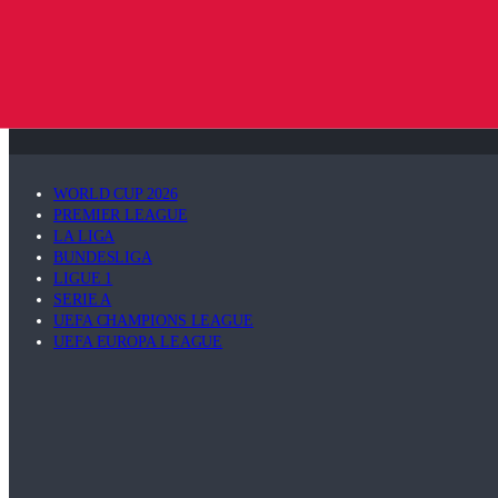
WORLD CUP 2026
PREMIER LEAGUE
LA LIGA
BUNDESLIGA
LIGUE 1
SERIE A
UEFA CHAMPIONS LEAGUE
UEFA EUROPA LEAGUE